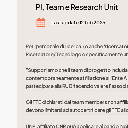
PI, Team e Research Unit
Last update 12 feb 2025
Per 'personale di ricerca' (o anche 'ricercato
Ricercatore/Tecnologo o specificamente un
"Supponiamo che il team di progetto includa 
Si intende in senso generale un ruolo da R
contemporaneamente affiliazione all'Ente A e
partecipare alla RU B facendo valere l'assoc
Gli FTE dichiarati dai team members non affil
Se un soggetto appartiene a un Ente/Univers
devono limitarsi ad autocertificare gli FTE al
partecipare alla/e RU del proprio Ente/Unive
partecipare in qualità di associato.
Un PI affiliato CNR può applicare al bando INA
La “Endorsement Letter” sottoscritta dal rap