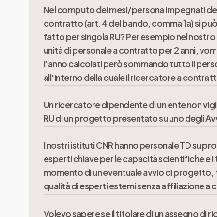
Nel computo dei mesi/persona impegnati del
Come da Articolo 4 comma 1 a) Spese Ammissib
contratto (art. 4 del bando, comma 1a) si può 
personale da reclutare sul progetto e nella mi
fatto per singola RU? Per esempio nel nostr
appartenenza.
unità di personale a contratto per 2 anni, v
l'anno calcolati però sommando tutto il perso
all'interno della quale il ricercatore a contrat
Un ricercatore dipendente di un ente non vig
il computo è da considerare sul totale dell
RU di un progetto presentato su uno degli Avv
I nostri istituti CNR hanno personale TD su 
Può partecipare se è associato ad un Ente/I
esperti chiave per le capacità scientifiche e 
momento di un eventuale avvio di progetto, tu
qualità di esperti esterni senza affiliazione a
Volevo sapere se il titolare di un assegno di 
Il bando prevede la possibilità di bandire TD