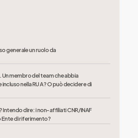
nso generale un ruolo da
te. Un membro del team che abbia
incluso nella RU A? O può decidere di
 Intendo dire: i non-affiliati CNR/INAF
rte del team proponente è tenuto a
o Ente di riferimento?
ia parte del team proponente, il soggetto può
 gli FTE dichiarati dal personale afferente