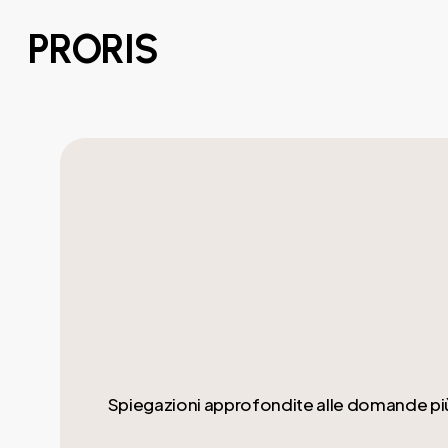
Skip
PRORIS
to
main
content
Spiegazioni approfondite alle domande più co