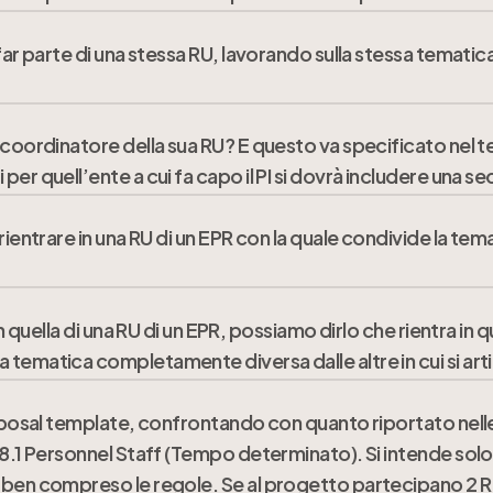
comma 9 – Requisiti di ammissione.
 far parte di una stessa RU, lavorando sulla stessa temati
coordinatore della sua RU? E questo va specificato nel te
Research Unit (RU) composte ciascuna da personale di un’u
per quell’ente a cui fa capo il PI si dovrà includere un
 rientrare in una RU di un EPR con la quale condivide la 
oordinatore/responsabile della RU capofila (art. 5 comma
on quella di una RU di un EPR, possiamo dirlo che rientra i
icerca degli enti pubblici di ricerca, sia a tempo indeterm
tematica completamente diversa dalle altre in cui si arti
roposal template, confrontando con quanto riportato nelle
 Avvisi Il team di progetto deve essere diviso in Resear
8.1 Personnel Staff (Tempo determinato). Si intende solo 
 la la transdisciplinarità tra le RU.
 ben compreso le regole. Se al progetto partecipano 2 RU