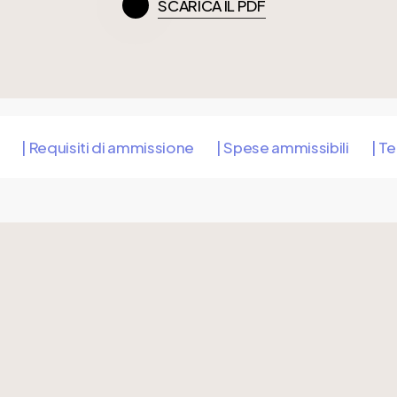
SCARICA IL PDF
| Requisiti di ammissione
| Spese ammissibili
| T