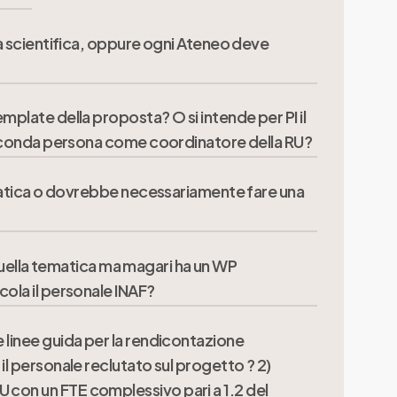
ca scientifica, oppure ogni Ateneo deve
mplate della proposta? O si intende per PI il
nica Istituzione/Ente. Articolo 5 comma 1.”
a seconda persona come coordinatore della RU?
tematica o dovrebbe necessariamente fare una
 1 del bando) e che comunque ne sia facente
n quella tematica ma magari ha un WP
inato che a tempo determinato, e il personale
cola il personale INAF?
 linee guida per la rendicontazione
ch Unit composte ciascuna da personale di un
il personale reclutato sul progetto ? 2)
 con un FTE complessivo pari a 1.2 del