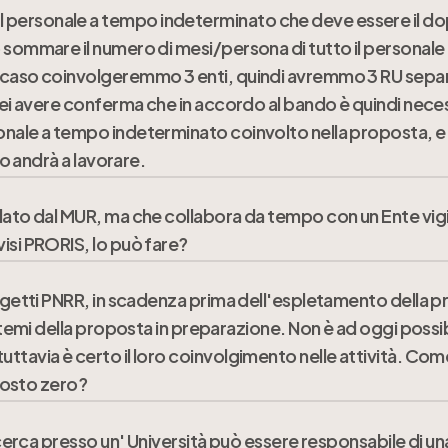
 personale a tempo indeterminato che deve essere il do
ili degli Avvisi le spese ammissibili per le attività prev
sommare il numero di mesi/persona di tutto il personale co
sura in cui sono impiegati nel progetto ai sensi dei regola
o caso coinvolgeremmo 3 enti, quindi avremmo 3 RU sepa
orrei avere conferma che in accordo al bando è quindi n
nale a tempo indeterminato coinvolto nella proposta, e n
to andrà a lavorare.
ilato dal MUR, ma che collabora da tempo con un Ente vig
’impegno del personale TI coinvolto nel progetto
isi PRORIS, lo può fare?
progetti PNRR, in scadenza prima dell'espletamento della
stituzione vigilato dal MUR
i temi della proposta in preparazione. Non è ad oggi possib
ttavia è certo il loro coinvolgimento nelle attività. Com
 costo zero?
ricerca presso un' Università può essere responsabile di un
, sempre in accordo con i regolamenti interni dell’Ente/Isti