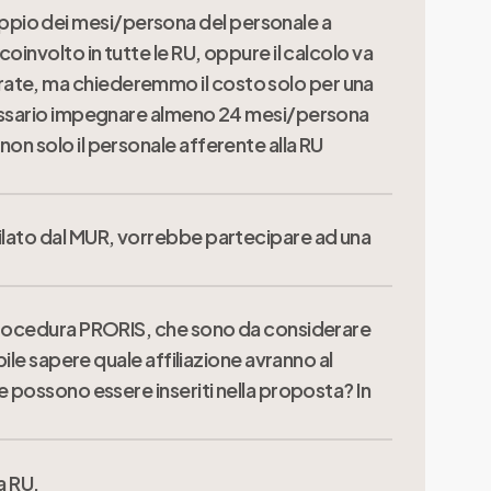
ppio dei mesi/persona del personale a
iste nell’ambito del progetto sono spese di
involto in tutte le RU, oppure il calcolo va
menti interni delle Istituzioni/Enti di
rate, ma chiederemmo il costo solo per una
ecessario impegnare almeno 24 mesi/persona
on solo il personale afferente alla RU
ilato dal MUR, vorrebbe partecipare ad una
 procedura PRORIS, che sono da considerare
ile sapere quale affiliazione avranno al
e possono essere inseriti nella proposta? In
a RU.
tutzione. Per gli esperti a costo zero si