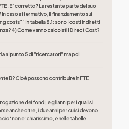
FTE. E’ corretto? La restante parte del suo
 In caso affermativo, il finanziamento sui
 costs"" in tabella 8.1: sono i costi indiretti
ferenza? 4) Come vanno calcolati i Direct Cost?
la al punto 5 di "ricercatori" ma poi
ente sul progetto non potrà eccedere il
 se al progetto partecipano 2 RU con un FTE
l'ente B? Cioè possono contribuire in FTE
ca o delle Università adibiti a mansioni di
n finanziamento pari a 0.6 FTE.
aureati con specifiche mansioni inerenti al
sti indiretti del progetto in base ai
o temporale sul progetto.
zione dei fondi, e gli anni per i quali si
 come previste neglli avvisi:
se anche oltre, i due anni per cui si devono
io' non e' chiarissimo, e nelle tabelle