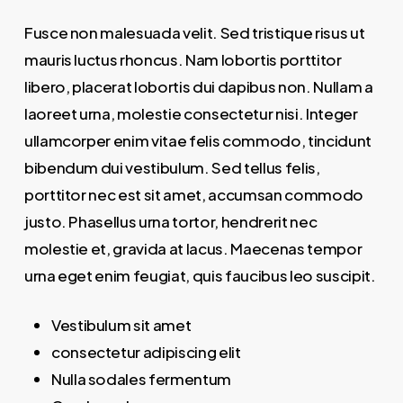
Fusce non malesuada velit. Sed tristique risus ut
mauris luctus rhoncus. Nam lobortis porttitor
libero, placerat lobortis dui dapibus non. Nullam a
laoreet urna, molestie consectetur nisi. Integer
ullamcorper enim vitae felis commodo, tincidunt
bibendum dui vestibulum. Sed tellus felis,
porttitor nec est sit amet, accumsan commodo
justo. Phasellus urna tortor, hendrerit nec
molestie et, gravida at lacus. Maecenas tempor
urna eget enim feugiat, quis faucibus leo suscipit.
Vestibulum sit amet
consectetur adipiscing elit
Nulla sodales fermentum