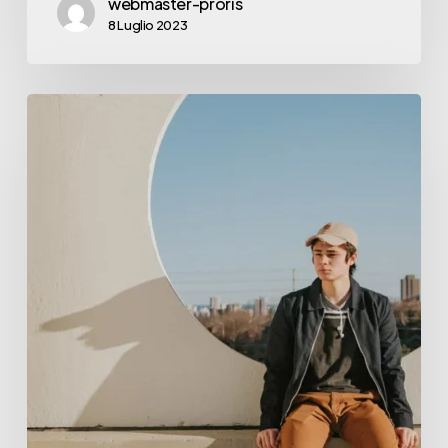
webmaster-proris
8 Luglio 2023
How
Software
Streamlines
Business
Operations