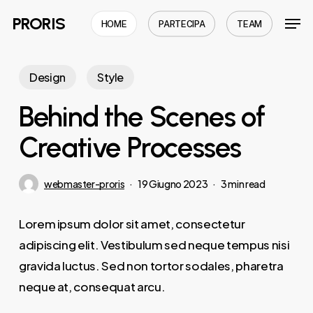
Skip
Men
PRORIS
HOME
PARTECIPA
TEAM
to
Close
main
Menu
content
Design
Style
Behind the Scenes of
Creative Processes
webmaster-proris
19 Giugno 2023
3 min read
Lorem ipsum dolor sit amet, consectetur
adipiscing elit. Vestibulum sed neque tempus nisi
gravida luctus. Sed non tortor sodales, pharetra
neque at, consequat arcu.