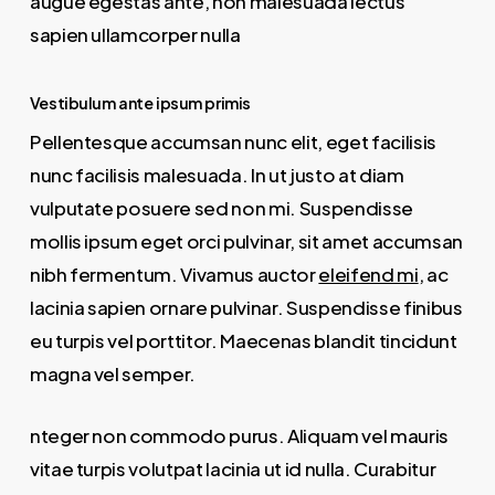
augue egestas ante, non malesuada lectus
sapien ullamcorper nulla
Vestibulum ante ipsum primis
Pellentesque accumsan nunc elit, eget facilisis
nunc facilisis malesuada. In ut justo at diam
vulputate posuere sed non mi. Suspendisse
mollis ipsum eget orci pulvinar, sit amet accumsan
nibh fermentum. Vivamus auctor
eleifend mi
, ac
lacinia sapien ornare pulvinar. Suspendisse finibus
eu turpis vel porttitor. Maecenas blandit tincidunt
magna vel semper.
nteger non commodo purus. Aliquam vel mauris
vitae turpis volutpat lacinia ut id nulla. Curabitur