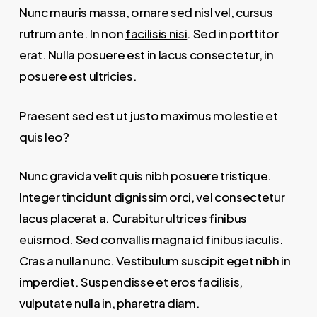
Nunc mauris massa, ornare sed nisl vel, cursus
rutrum ante. In non
facilisis nisi
. Sed in porttitor
erat. Nulla posuere est in lacus consectetur, in
posuere est ultricies.
Praesent sed est ut justo maximus molestie et
quis leo?
Nunc gravida velit quis nibh posuere tristique.
Integer tincidunt dignissim orci, vel consectetur
lacus placerat a. Curabitur ultrices finibus
euismod. Sed convallis magna id finibus iaculis.
Cras a nulla nunc. Vestibulum suscipit eget nibh in
imperdiet. Suspendisse et eros facilisis,
vulputate nulla in,
pharetra diam
.