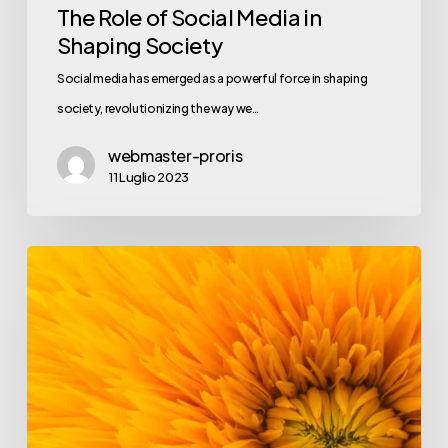
The Role of Social Media in
Shaping Society
Social media has emerged as a powerful force in shaping
society, revolutionizing the way we…
webmaster-proris
11 Luglio 2023
Emerging
Trends
and
Technologies