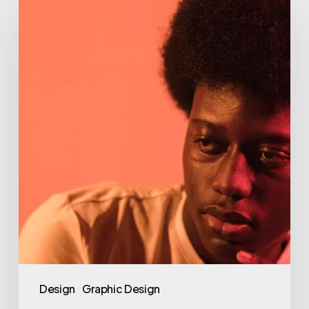
Role
of
Social
Media
in
Shaping
Society
Design
Graphic Design