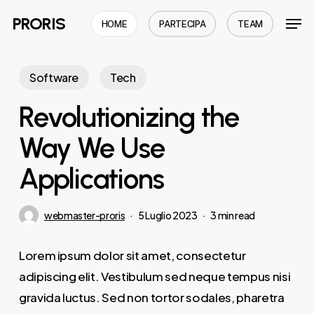
Skip
Men
PRORIS
HOME
PARTECIPA
TEAM
to
Close
main
Menu
content
Software
Tech
Revolutionizing the
Way We Use
Applications
webmaster-proris
5 Luglio 2023
3 min read
Lorem ipsum dolor sit amet, consectetur
adipiscing elit. Vestibulum sed neque tempus nisi
gravida luctus. Sed non tortor sodales, pharetra