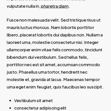
vulputate nulla in,
pharetra diam
.
Fusce non malesuada velit. Sed tristique risus ut
mauris luctus rhoncus. Nam lobortis porttitor
libero, placerat lobortis dui dapibus non. Nullam a
laoreet urna, molestie consectetur nisi. Integer
ullamcorper enim vitae felis commodo, tincidunt
bibendum dui vestibulum. Sed tellus felis,
porttitor nec est sit amet, accumsan commodo
justo. Phasellus urna tortor, hendrerit nec
molestie et, gravida at lacus. Maecenas tempor
urna eget enim feugiat, quis faucibus leo suscipit.
Vestibulum sit amet
consectetur adipiscing elit