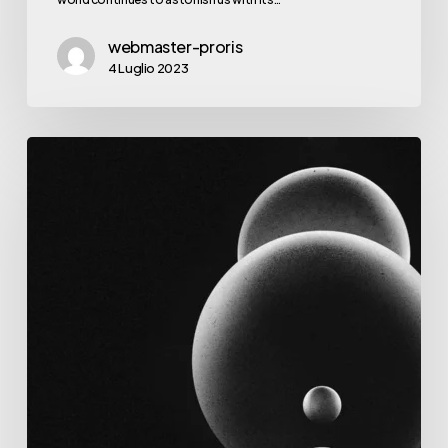
webmaster-proris
4 Luglio 2023
The
Visual
Storyteller:
Exploring
Design
Excellence