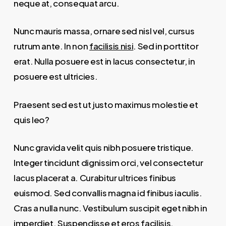
neque at, consequat arcu.
Nunc mauris massa, ornare sed nisl vel, cursus
rutrum ante. In non
facilisis nisi
. Sed in porttitor
erat. Nulla posuere est in lacus consectetur, in
posuere est ultricies.
Praesent sed est ut justo maximus molestie et
quis leo?
Nunc gravida velit quis nibh posuere tristique.
Integer tincidunt dignissim orci, vel consectetur
lacus placerat a. Curabitur ultrices finibus
euismod. Sed convallis magna id finibus iaculis.
Cras a nulla nunc. Vestibulum suscipit eget nibh in
imperdiet. Suspendisse et eros facilisis,