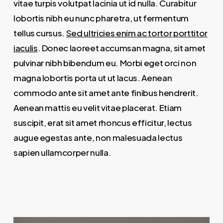
vitae turpis volutpat lacinia ut id nulla. Curabitur
lobortis nibh eu nunc pharetra, ut fermentum
tellus cursus.
Sed ultricies enim ac tortor porttitor
iaculis
. Donec laoreet accumsan magna, sit amet
pulvinar nibh bibendum eu. Morbi eget orci non
magna lobortis porta ut ut lacus. Aenean
commodo ante sit amet ante finibus hendrerit.
Aenean mattis eu velit vitae placerat. Etiam
suscipit, erat sit amet rhoncus efficitur, lectus
augue egestas ante, non malesuada lectus
sapien ullamcorper nulla.