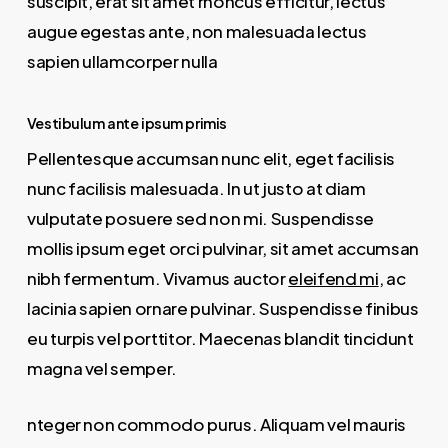
suscipit, erat sit amet rhoncus efficitur, lectus
augue egestas ante, non malesuada lectus
sapien ullamcorper nulla
Vestibulum ante ipsum primis
Pellentesque accumsan nunc elit, eget facilisis
nunc facilisis malesuada. In ut justo at diam
vulputate posuere sed non mi. Suspendisse
mollis ipsum eget orci pulvinar, sit amet accumsan
nibh fermentum. Vivamus auctor
eleifend mi
, ac
lacinia sapien ornare pulvinar. Suspendisse finibus
eu turpis vel porttitor. Maecenas blandit tincidunt
magna vel semper.
nteger non commodo purus. Aliquam vel mauris