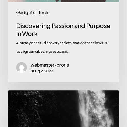
Gadgets
Tech
Discovering Passion and Purpose
in Work
A journey of self-discovery and exploration that allows us
to align our values, interests, and…
webmaster-proris
8 Luglio 2023
Unveil
all
the
Wonders