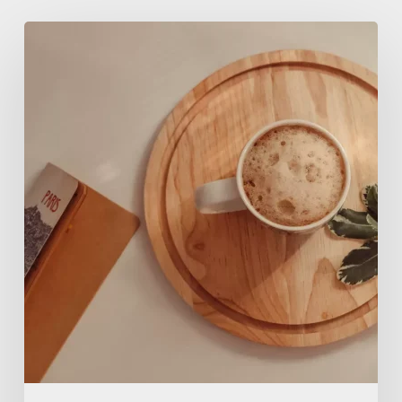
Lessons
Learned
from
Professional
Challenges