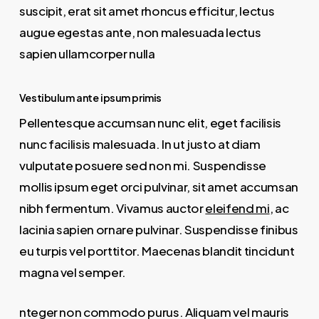
suscipit, erat sit amet rhoncus efficitur, lectus
augue egestas ante, non malesuada lectus
sapien ullamcorper nulla
Vestibulum ante ipsum primis
Pellentesque accumsan nunc elit, eget facilisis
nunc facilisis malesuada. In ut justo at diam
vulputate posuere sed non mi. Suspendisse
mollis ipsum eget orci pulvinar, sit amet accumsan
nibh fermentum. Vivamus auctor
eleifend mi
, ac
lacinia sapien ornare pulvinar. Suspendisse finibus
eu turpis vel porttitor. Maecenas blandit tincidunt
magna vel semper.
nteger non commodo purus. Aliquam vel mauris