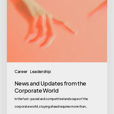
Corporate
World
Career
Leadership
News and Updates from the
Corporate World
In the fast-paced and competitive landscape of the
corporate world, staying ahead requires more than…