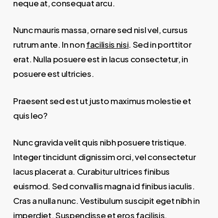
neque at, consequat arcu.
Nunc mauris massa, ornare sed nisl vel, cursus
rutrum ante. In non
facilisis nisi
. Sed in porttitor
erat. Nulla posuere est in lacus consectetur, in
posuere est ultricies.
Praesent sed est ut justo maximus molestie et
quis leo?
Nunc gravida velit quis nibh posuere tristique.
Integer tincidunt dignissim orci, vel consectetur
lacus placerat a. Curabitur ultrices finibus
euismod. Sed convallis magna id finibus iaculis.
Cras a nulla nunc. Vestibulum suscipit eget nibh in
imperdiet. Suspendisse et eros facilisis,