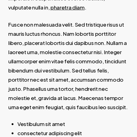
vulputate nulla in,
pharetra diam
.
Fusce non malesuada velit. Sed tristique risus ut
mauris luctus rhoncus. Nam lobortis porttitor
libero, placerat lobortis dui dapibus non. Nullam a
laoreet urna, molestie consectetur nisi. Integer
ullamcorper enim vitae felis commodo, tincidunt
bibendum dui vestibulum. Sed tellus felis,
porttitor nec est sit amet, accumsan commodo
justo. Phasellus urna tortor, hendrerit nec
molestie et, gravida at lacus. Maecenas tempor
urna eget enim feugiat, quis faucibus leo suscipit.
Vestibulum sit amet
consectetur adipiscing elit