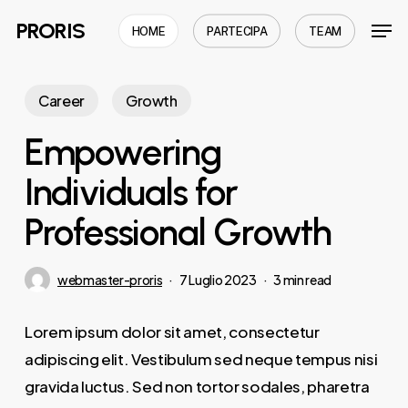
Skip
Men
PRORIS
HOME
PARTECIPA
TEAM
to
Close
main
Menu
content
Career
Growth
Empowering
Individuals for
Professional Growth
webmaster-proris
7 Luglio 2023
3 min read
Lorem ipsum dolor sit amet, consectetur
adipiscing elit. Vestibulum sed neque tempus nisi
gravida luctus. Sed non tortor sodales, pharetra