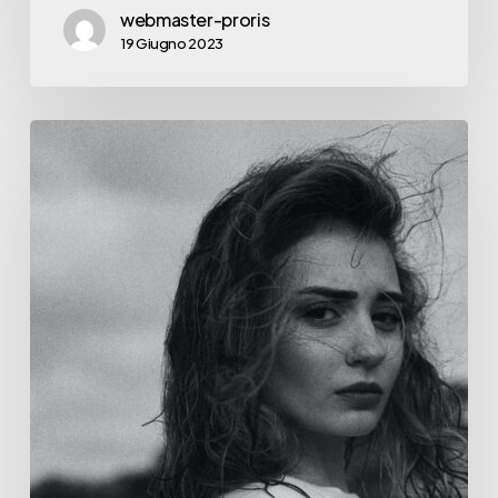
webmaster-proris
19 Giugno 2023
Take
Personal
Journeys
to
Professional
Success