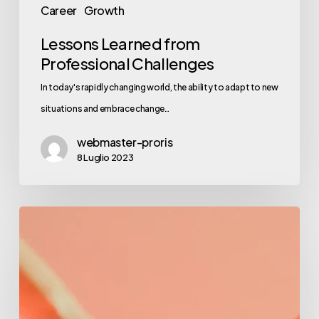
Career
Growth
Lessons Learned from
Professional Challenges
In today's rapidly changing world, the ability to adapt to new
situations and embrace change…
webmaster-proris
8 Luglio 2023
News
and
Updates
from
the